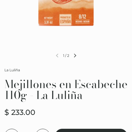
1
/
2
La Luliña
Mejillones en Escabeche
110g - La Luliña
$ 233.00
Cantidad