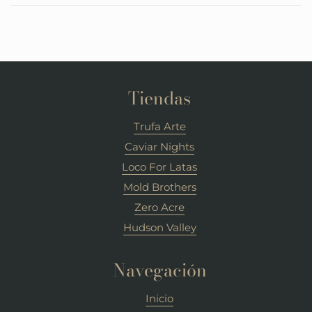
una
nueva
nueva
ventana)
ventana
Tiendas
Trufa Arte
Caviar Nights
Loco For Latas
Mold Brothers
Zero Acre
Hudson Valley
Navegación
Inicio