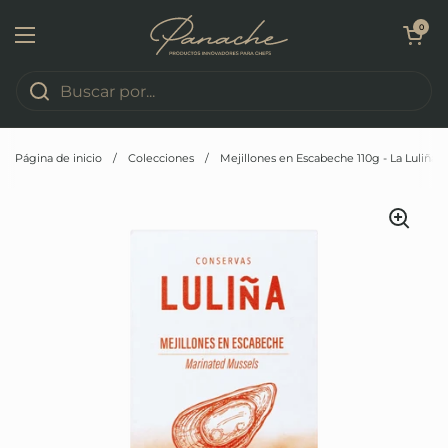
Ir al contenido
Abrir carrito
0
Abrir menú
Página de inicio
/
Colecciones
/
Mejillones en Escabeche 110g - La Luliña