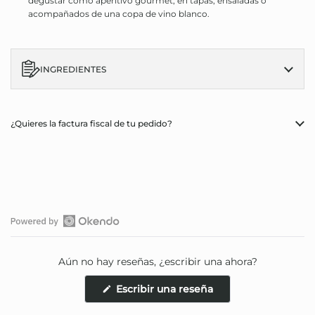
degustar como aperitivo gourmet, en tapas, ensaladas o
acompañados de una copa de vino blanco.
INGREDIENTES
¿Quieres la factura fiscal de tu pedido?
Abrir
reseñas
Aún no hay reseñas, ¿escribir una ahora?
de
Okendo
(Se
Escribir una reseña
en
abre
en
una