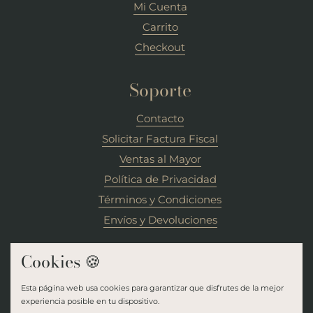
Mi Cuenta
Carrito
Checkout
Soporte
Contacto
Solicitar Factura Fiscal
Ventas al Mayor
Política de Privacidad
Términos y Condiciones
Envíos y Devoluciones
Cookies 🍪
Recuerda seguirnos en redes sociales:
Esta página web usa cookies para garantizar que disfrutes de la mejor
experiencia posible en tu dispositivo.
Facebook
Instagram
WhatsApp